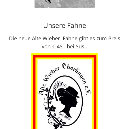
Maike Bader
(Jugendwartin). Nadine
Schatz wechselt an die
Unsere Fahne
Vereinsspitze. Der Verein
dankt allen
Die neue Alte Wieber Fahne gibt es zum Preis
Ausgeschiedenen,
von € 45,- bei Susi.
insbesondere Andrea Maier
für 18 Jahre
Vorstandsarbeit, davon 8
Jahre als 1. Vorsitzende.